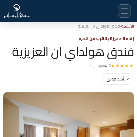
Ski
الرئيسية
›
فندق هولداي ان العزيزية
t
conten
إقامة مميزة بالقرب من الحرم
فندق هولداي ان العزيزية
4.7
★★★★★
تقييم النزلاء
✓ تأكيد فوري