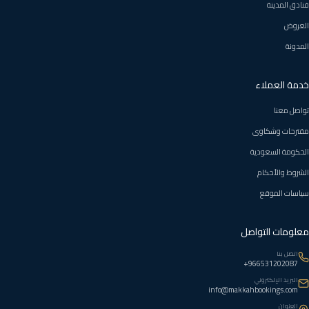
فنادق المدينة
العروض
المدونة
خدمة العملاء
تواصل معنا
مقترحات وشكاوى
الحكومة السعودية
الشروط والأحكام
سياسات الموقع
معلومات التواصل
اتصل بنا
966531202087+
البريد الإلكتروني
info@makkahbookings.com
العنوان