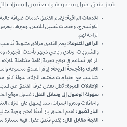
يتميز فندق عفراء بمجموعة واسعة من المميزات التي 
الخدمات الراقية:
يُقدم الفندق خدمات ضيافة عالية 
الكونسيرج، وخدمات غسيل الملابس، وغيرها. يحرص ف
الراحة لهم.
المرافق المتنوعة:
يضم الفندق مرافق متنوعة تُناسب جمي
والمشروبات، ونادي رياضي مُجهز بأحدث الأجهزة، ومص
المرافق تُساهم في توفير تجربة إقامة متكاملة للنزلاء.
الغرف والأجنحة المريحة:
يُوفر الفندق مجموعة واسع
تتناسب مع احتياجات مختلف النزلاء، سواءً كانوا م
الإطلالات المميزة:
تُطل بعض غرف الفندق على المدينة، م
سهولة الوصول إلى وسائل النقل:
يُسهل موقع الفند
والحافلات ومترو الجمرات، مما يُسهل على النزلاء التنق
البار الأنيق:
يُقدم الفندق بارًا أنيقًا يُعتبر وجهة م
القيمة مقابل المال:
يُقدم فندق عفراء قيمة ممتازة مق