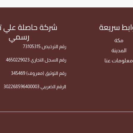
ابط سريعة
شركة حاصلة علي 
رسمي
مكة
رقم الترخيص 73105315
المدينة
رقم السجل التجاري 4650229023
علومات عنا
رقم التوثيق (معروف) 345469
الرقم الضريبي 302268596400003