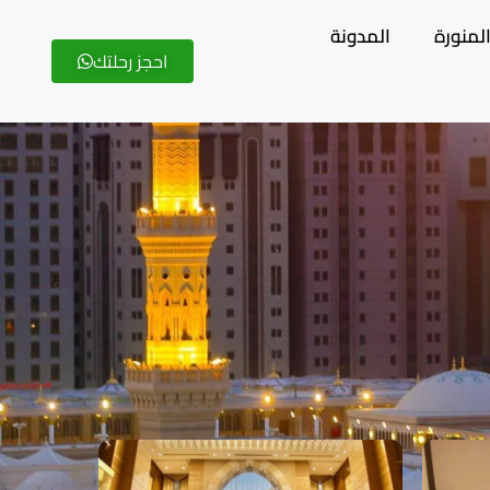
لمنورة
المدونة
احجز رحلتك