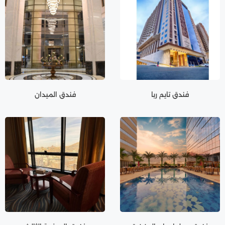
فندق تايم ربا
فندق الميدان