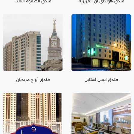
فندق هولداي ان العزيزية
فندق الصفوة الثالث
فندق ابيس استايل
فندق أبراج مريديان