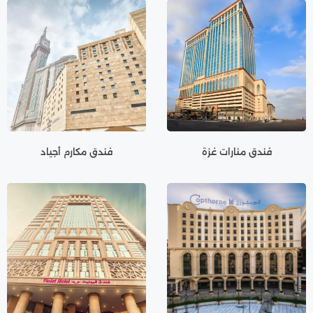
فندق منارات غزة
فندق مكارم أجياد