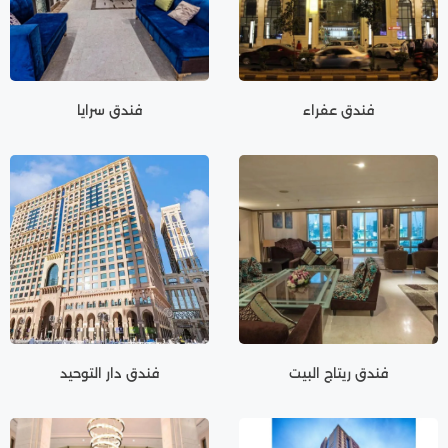
فندق عفراء
فندق سرايا
فندق ريتاج البيت
فندق دار التوحيد