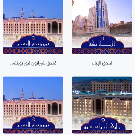
فندق الإباء
فندق شيراتون فور بوينتس