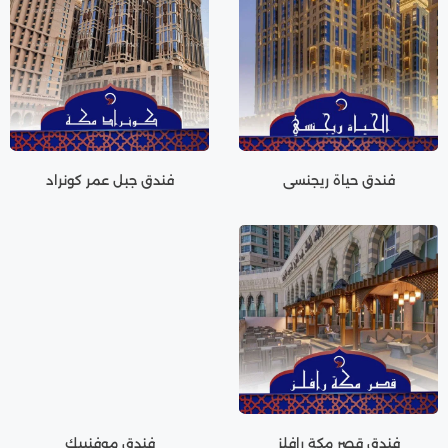
فندق حياة ريجنسي
فندق جبل عمر كونراد
فندق قصر مكة رافلز
فندق موفنبيك