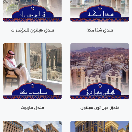
فندق شذا مكة
فندق هيلتون للمؤتمرات
فندق دبل تري هيلتون
فندق ماريوت