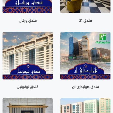
فندق 21
فندق ورقان
فندق هوليداي ان
فندق نوفوتيل